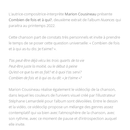
L’autrice-compositrice-interprète
Marion Cousineau
présente
Combien de fois et à qui?
, deuxième extrait de l’album
Nuances
qui
paraitra au printemps 2022.
Cette chanson part de constats très personnels et invite à prendre
le temps de se poser cette question universelle: « Combien de fois
et à qui as-tu dis: Je t’aime? ».
T’as peut-être déjà vécu les trois quarts de ta vie
Peut-être juste la moitié, ou le début à peine
Qu’est-ce que tu en as fait? et à quoi t’as servi?
Combien de fois et à qui as-tu dit: « Je t’aime »?
Marion Cousineau réalise également le vidéoclip de la chanson,
dans lequel les couleurs de l’univers visuel créé par l’illustrateur
Stéphane Lemardelé pour l’album sont dévoilées. Entre le dessin
et la vidéo, ce vidéoclip propose un mélange des genres assez
contemplatif qui va bien avec l’atmosphère de la chanson, avec
son rythme, avec ce moment de pause et d’introspection auquel
elle invite.