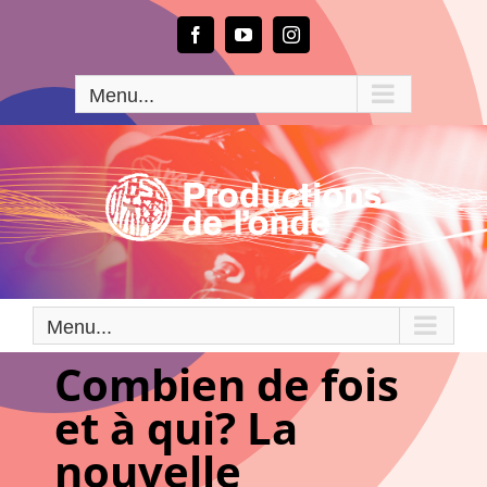
Passer
au
Facebook
YouTube
Instagram
contenu
Menu...
Menu...
Combien de fois
et à qui? La
nouvelle