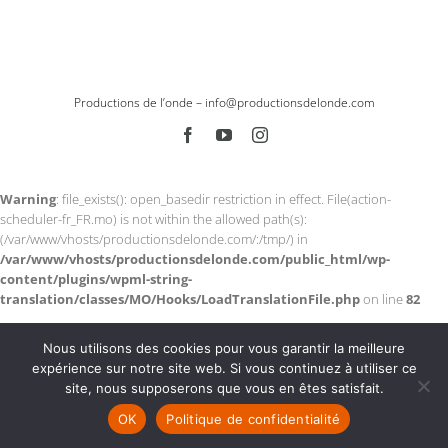
Productions de l’onde –
info@productionsdelonde.com
Facebook
YouTube
Instagram
Warning
: file_exists(): open_basedir restriction in effect. File(action-
scheduler-fr_FR.mo) is not within the allowed path(s):
(/var/www/vhosts/productionsdelonde.com/:/tmp/) in
/var/www/vhosts/productionsdelonde.com/public_html/wp-
content/plugins/wpml-string-
translation/classes/MO/Hooks/LoadTranslationFile.php
on line
82
Warning
: file_exists(): open_basedir restriction in effect. File(action-
Nous utilisons des cookies pour vous garantir la meilleure
scheduler-fr_FR.l10n.php) is not within the allowed path(s):
expérience sur notre site web. Si vous continuez à utiliser ce
(/var/www/vhosts/productionsdelonde.com/:/tmp/) in
site, nous supposerons que vous en êtes satisfait.
/var/www/vhosts/productionsdelonde.com/public_html/wp-
content/plugins/wpml-string-
OK
Politique de confidentialité
translation/classes/MO/Hooks/LoadTranslationFile.php
on line
85