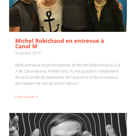
Michel Robichaud en entrevue à
Canal M
9 octobre 2019
Belle entrevue et performances de Michel Robichaud au 5 à
7 de Canal M avec Arlette Fara. Il y est question notamment
Tout refaire : un nouveau vidéoclip pour Michel
de sa tournée de spectacles de l'automne et du processus
Robichaud
de création de son prochain album !
Lire la suite