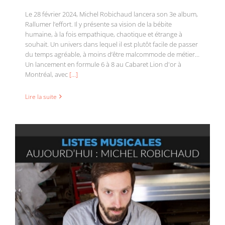
Le 28 février 2024, Michel Robichaud lancera son 3e album,
Rallumer l’effort. Il y présente sa vision de la bébite
humaine, à la fois empathique, chaotique et étrange à
souhait. Un univers dans lequel il est plutôt facile de passer
du temps agréable, à moins d’être malcommode de métier…
Découvrez les recommandations musicales de
Un lancement en formule 6 à 8 au Cabaret Lion d'or à
Michel Robichaud
Montréal, avec
[...]
Lire la suite