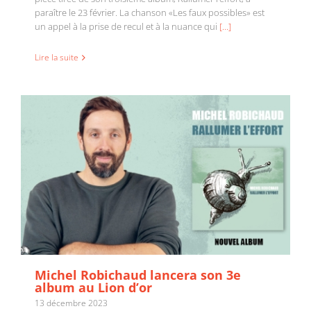
paraître le 23 février. La chanson «Les faux possibles» est
Michel Robichaud lancera son 3e album au Lion
d’or
un appel à la prise de recul et à la nuance qui
[...]
Lire la suite
Michel Robichaud lancera son 3e
album au Lion d’or
13 décembre 2023