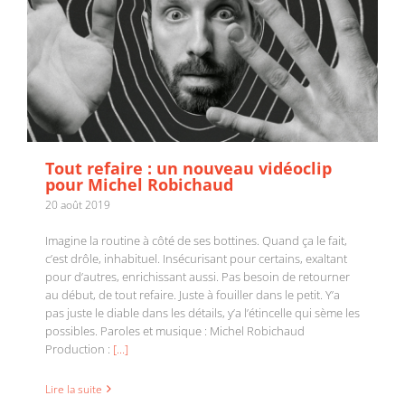
Tout refaire : un nouveau vidéoclip
pour Michel Robichaud
20 août 2019
Imagine la routine à côté de ses bottines. Quand ça le fait,
c’est drôle, inhabituel. Insécurisant pour certains, exaltant
pour d’autres, enrichissant aussi. Pas besoin de retourner
au début, de tout refaire. Juste à fouiller dans le petit. Y’a
pas juste le diable dans les détails, y’a l’étincelle qui sème les
Connais-tu Michel Robichaud ? 11 épisodes
possibles. Paroles et musique : Michel Robichaud
maintenant disponibles !
Production :
[...]
Lire la suite