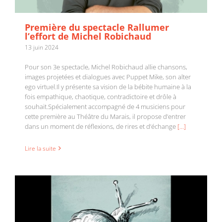
Première du spectacle Rallumer
l’effort de Michel Robichaud
13 juin 2024
Pour son 3e spectacle, Michel Robichaud allie chansons,
images projetées et dialogues avec Puppet Mike, son alter
ego virtuel.Il y présente sa vision de la bébite humaine à la
fois empathique, chaotique, contradictoire et drôle à
souhait.Spécialement accompagné de 4 musiciens pour
Sortie de l’album Rallumer l’effort de Michel
cette première au Théâtre du Marais, il propose d’entrer
Robichaud
dans un moment de réflexions, de rires et d’échange
[...]
Lire la suite