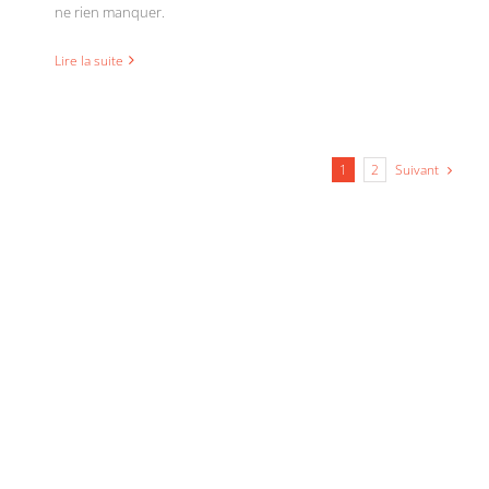
ne rien manquer.
Lire la suite
Suivant
1
2