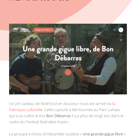
Un joli cadeau de Noël tout en douceur nous est arrivé via
la
Fabrique culturelle
. Cette capsule a été tournée au Parc Lahaie,
qui a vu naître le trio
Bon Débarras
il y a plus de vingt ans dans le
cadre du Festival
Noël dans le parc
.
Le groupe a choisi d’interpréter la pièce «
Une grande gigue libre
»