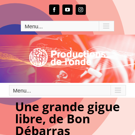
Passer
au
Facebook
YouTube
Instagram
contenu
Menu...
Menu...
Une grande gigue
libre, de Bon
Débarras