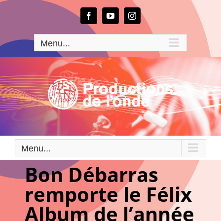
Passer
au
Facebook
YouTube
Instagram
contenu
Menu...
Menu...
Bon Débarras
remporte le Félix
Album de l’année