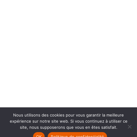
Nous utilisons des cookies pour vous garantir la meilleure
expérience sur notre site web. Si vous continuez à utiliser ce
Productions de l’onde –
info@productionsdelonde.com
site, nous supposerons que vous en êtes satisfait.
Facebook
YouTube
Instagram
OK
Politique de confidentialité