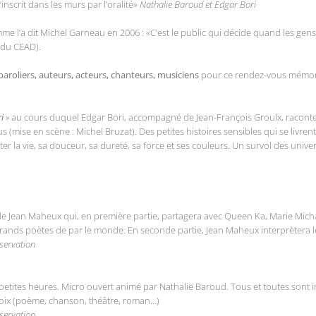
’inscrit dans les murs par l’oralité»
Nathalie Baroud et Edgar Bori
me l’a dit Michel Garneau en 2006 : «C’est le public qui décide quand les gen
 du CEAD).
roliers, auteurs, acteurs, chanteurs, musiciens
pour ce rendez-vous mémora
i
»
au cours duquel Edgar Bori, accompagné de Jean-François Groulx, raconte
s (mise en scène : Michel Bruzat). Des petites histoires sensibles qui se livre
er la vie, sa douceur, sa dureté, sa force et ses couleurs. Un survol des unive
 de Jean Maheux qui, en première partie, partagera avec Queen Ka, Marie Mi
grands poètes de par le monde. En seconde partie, Jean Maheux interprètera l
éservation
petites heures. Micro ouvert animé par Nathalie Baroud. Tous et toutes sont inv
choix (poème, chanson, théâtre, roman…)
éservation