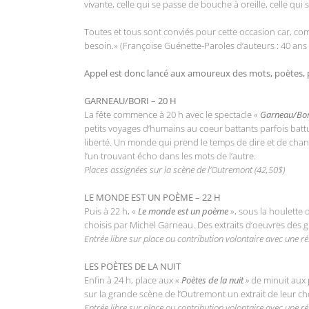
vivante, celle qui se passe de bouche à oreille, celle qui s
Toutes et tous sont conviés pour cette occasion car, com
besoin.» (Françoise Guénette-Paroles d’auteurs : 40 ans
Appel est donc lancé aux amoureux des mots, poètes, pa
GARNEAU/BORI – 20 H
La fête commence à 20 h avec le spectacle «
Garneau/Bor
petits voyages d’humains au coeur battants parfois battu
liberté. Un monde qui prend le temps de dire et de chant
l’un trouvant écho dans les mots de l’autre.
Places assignées sur la scène de l’Outremont (42,50$)
LE MONDE EST UN POÈME – 22 H
Puis à 22 h, «
Le monde est un poème
», sous la houlette
choisis par Michel Garneau. Des extraits d’oeuvres des 
Entrée libre sur place ou contribution volontaire avec une r
LES POÈTES DE LA NUIT
Enfin à 24 h, place aux «
Poètes de la nuit
»
de minuit aux 
sur la grande scène de l’Outremont un extrait de leur 
Entrée libre sur place ou contribution volontaire avec une r