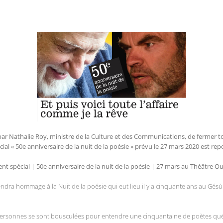
 Nathalie Roy, ministre de la Culture et des Communications, de fermer tout
l « 50e anniversaire de la nuit de la poésie » prévu le 27 mars 2020 est repo
t spécial | 50e anniversaire de la nuit de la poésie |
27 mars au Théâtre O
endra hommage à la Nuit de la poésie qui eut lieu il y a cinquante ans au Gés
personnes se sont bousculées pour entendre une cinquantaine de poètes québ