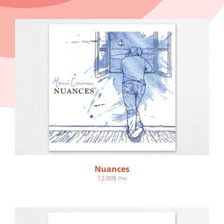
AJOUTER AU PANIER
/
DÉTAILS
Nuances
12.99
$
Prix