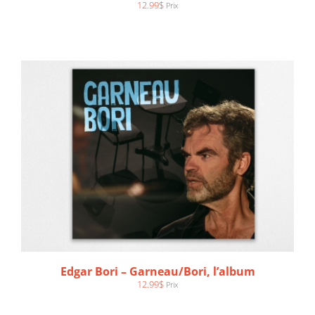
12.99
$
Prix
AJOUTER AU PANIER
/
DÉTAILS
Edgar Bori – Garneau/Bori, l’album
12.99
$
Prix