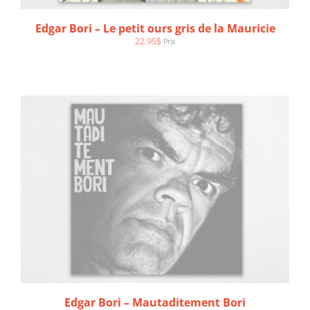
AJOUTER AU PANIER
/
DÉTAILS
Edgar Bori – Le petit ours gris de la Mauricie
22.95
$
Prix
AJOUTER AU PANIER
/
DÉTAILS
Edgar Bori – Mautaditement Bori