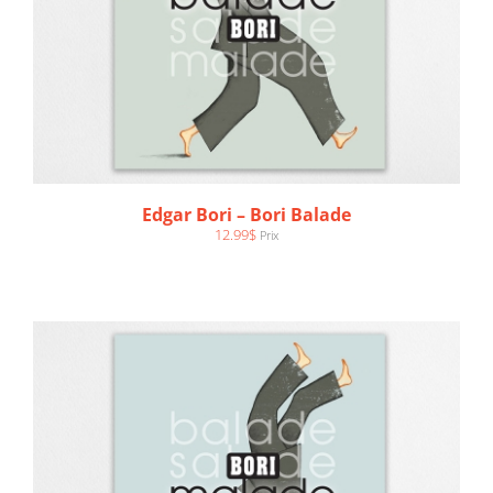
AJOUTER AU PANIER
/
DÉTAILS
Edgar Bori – Bori Balade
12.99
$
Prix