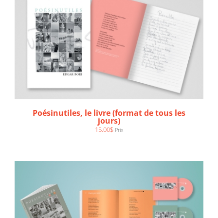
AJOUTER AU PANIER
/
DÉTAILS
Poésinutiles, le livre (format de tous les
jours)
15.00
$
Prix