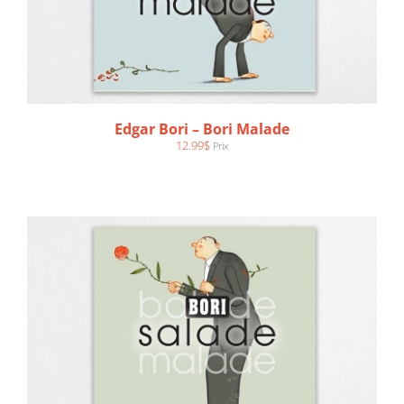
AJOUTER AU PANIER
/
DÉTAILS
Edgar Bori – Bori Malade
12.99
$
Prix