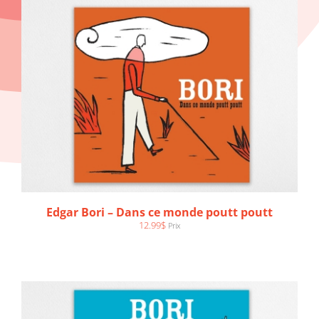
AJOUTER AU PANIER
/
DÉTAILS
Edgar Bori – Dans ce monde poutt poutt
12.99
$
Prix