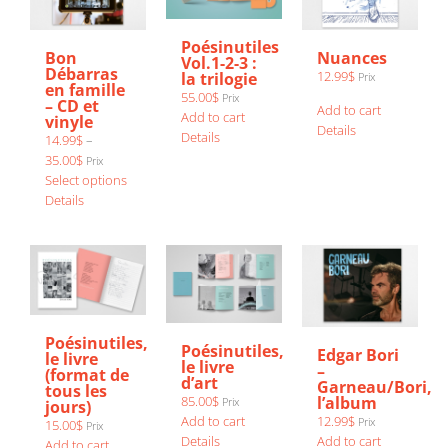
Poésinutiles
Bon
Nuances
Vol.1-2-3 :
Débarras
12.99
$
la trilogie
Prix
en famille
55.00
$
Prix
– CD et
Add to cart
Add to cart
vinyle
Details
Details
14.99
$
–
Price
35.00
$
Prix
range:
This
Select options
14.99$
product
Details
through
has
35.00$
multiple
variants.
The
options
may
be
Poésinutiles,
Poésinutiles,
Edgar Bori
le livre
chosen
le livre
–
(format de
on
d’art
Garneau/Bori,
tous les
the
l’album
85.00
$
Prix
jours)
product
12.99
$
Add to cart
Prix
15.00
$
Prix
page
Add to cart
Details
Add to cart