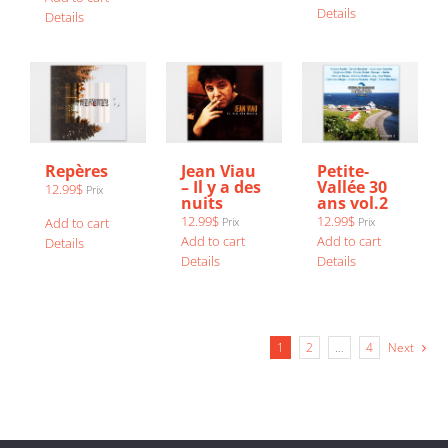
Details
Details
Repères
Jean Viau
Petite-
– Il y a des
Vallée 30
12.99
$
Prix
nuits
ans vol.2
12.99
$
12.99
$
Add to cart
Prix
Prix
Add to cart
Add to cart
Details
Details
Details
1
2
…
4
Next