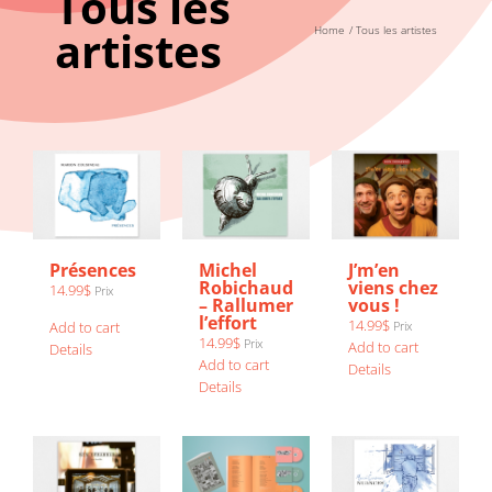
Tous les
artistes
Home
Tous les artistes
Présences
Michel
J’m’en
Robichaud
viens chez
14.99
$
Prix
– Rallumer
vous !
l’effort
14.99
$
Add to cart
Prix
14.99
$
Prix
Add to cart
Details
Add to cart
Details
Details